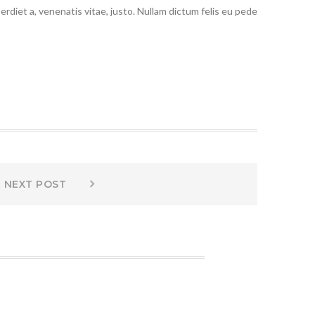
erdiet a, venenatis vitae, justo. Nullam dictum felis eu pede
Next
NEXT POST
post: