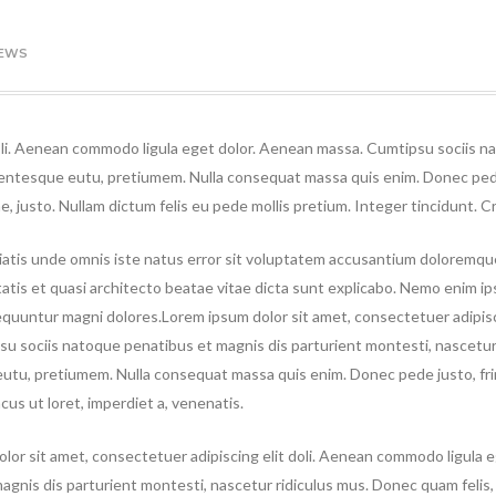
EWS
doli. Aenean commodo ligula eget dolor. Aenean massa. Cumtipsu sociis n
ellentesque eutu, pretiumem.
Nulla consequat massa quis enim. Donec pede j
ae, justo. Nullam dictum felis eu pede mollis pretium. Integer tincidunt.
iatis unde omnis iste natus error sit voluptatem accusantium doloremque
tatis et quasi architecto beatae vitae dicta sunt explicabo. Nemo enim ip
quuntur magni dolores.Lorem ipsum dolor sit amet, consectetuer adipisc
u sociis natoque penatibus et magnis dis parturient montesti, nascetur r
utu, pretiumem. Nulla consequat massa quis enim. Donec pede justo, fringi
cus ut loret, imperdiet a, venenatis.
lor sit amet, consectetuer adipiscing elit doli. Aenean commodo ligula
agnis dis parturient montesti, nascetur ridiculus mus. Donec quam felis,