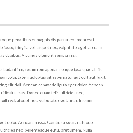
atoque penatibus et magnis dis parturient montesti,
usto, fringilla vel, aliquet nec, vulputate eget, arcu. In
 Cras dapibus. Vivamus element semper nisi.
 laudantium, totam rem aperiam, eaque ipsa quae ab illo
sam voluptatem quluptas sit aspernatur aut odit aut fugit,
ing elit doli. Aenean commodo ligula eget dolor. Aenean
idiculus mus. Donec quam felis, ultricies nec,
lla vel, aliquet nec, vulputate eget, arcu. In enim
 eget dolor. Aenean massa. Cumtipsu sociis natoque
 ultricies nec, pellentesque eutu, pretiumem. Nulla