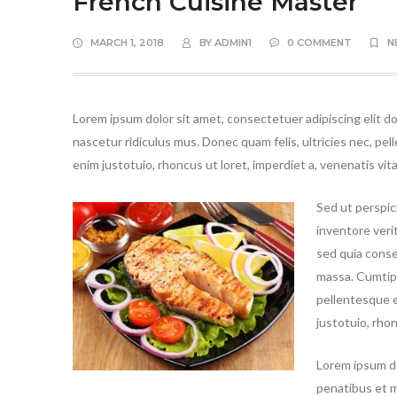
French Cuisine Master
MARCH 1, 2018
BY
ADMIN1
0 COMMENT
N
Lorem ipsum dolor sit amet, consectetuer adipiscing elit 
nascetur ridiculus mus. Donec quam felis, ultricies nec, p
enim justotuio, rhoncus ut loret, imperdiet a, venenatis vit
Sed ut perspic
inventore veri
sed quia conse
massa. Cumtips
pellentesque e
justotuio, rhon
Lorem ipsum do
penatibus et m